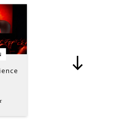
N
ience
r