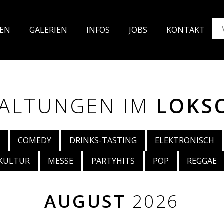
TEN
GALE
RIEN
INFOS
JO
BS
KON
TAKT
ALTUNGEN IM
LOKS
COMEDY
DRINKS-TASTING
ELEKTRONISCH
KULTUR
MESSE
PARTYHITS
POP
REGGAE
AUGUST
2026