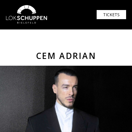
$width = 1920; $height = 1080
TICKETS
CEM ADRIAN