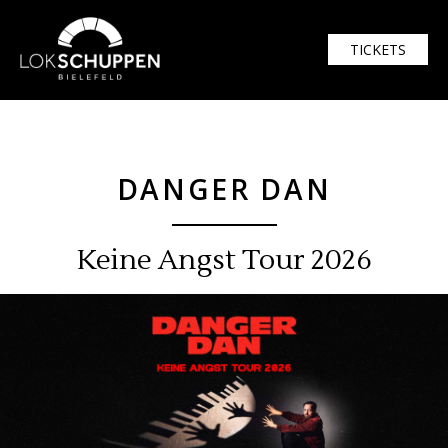
$width = 1920; $height = 1080
TICKETS
DANGER DAN
Keine Angst Tour 2026