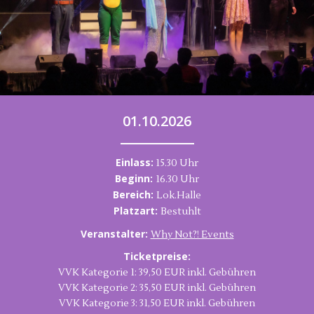
01.10.2026
Einlass:
15.30 Uhr
Beginn:
16.30 Uhr
Bereich:
Lok.Halle
Platzart:
Bestuhlt
Veranstalter:
Why Not?! Events
Ticketpreise:
VVK Kategorie 1: 39,50 EUR inkl. Gebühren
VVK Kategorie 2: 35,50 EUR inkl. Gebühren
VVK Kategorie 3: 31,50 EUR inkl. Gebühren