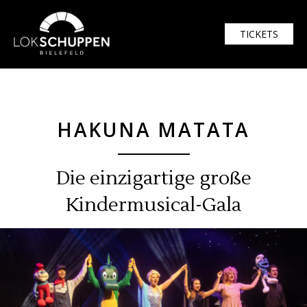
$width = 1920; $height = 1080
TICKETS
HAKUNA MATATA
Die einzigartige große
Kindermusical-Gala