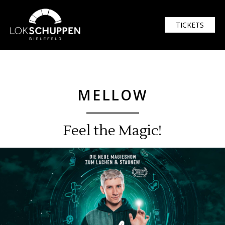
$width = 1920; $height = 1080
TICKETS
MELLOW
Feel the Magic!