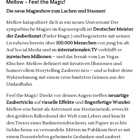
Mellow – Feel the Magic!
Die neue Magieshow zum Lachen und Staunen!
Mellow katapultiert dich in ein neues Universum! Der
sympathische Magier im Kapuzenpulli ist
Deutscher Meister
der Zauberkunst
(Parlor Magic) und begeisterte mit seinen
Liveshows bereits über
100.000 Menschen
von jung bis alt.
Auf Social Media und im
internationalen TV
verblüfft er
inzwischen Millionen
– und das fernab vom Las Vegas
Klischee. Mellow definiert mit kreativen Illusionen und
humorvollem Storytelling Zauberei neu – und schubst deine
Wahrnehmung mit einem verschmitzten Grinsen aus der
Umlaufbahn.
Feel the Magic! Direkt vor deinen Augen treffen
neuartige
Zaubertricks
auf
visuelle Effekte
und
fingerfertige Wunder
.
Mellow erscheint als Astronaut aus Sternenstaub, erweckt
den größten Ballonhund der Welt zum Leben und knackt
den Tresor einer Banknotendruckerei, um Papier in echte
Geldscheine zu verwandeln. Mitten im Publikum liest er mit
einem Dosentelefon geheimste Gedanken und zaubert