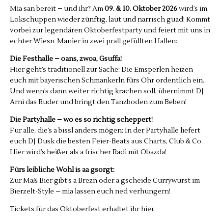
Mia san bereit – und ihr? Am
09. & 10. Oktober 2026
wird’s im
Lokschuppen wieder zünftig, laut und narrisch guad! Kommt
vorbei zur legendären Oktoberfestparty und feiert mit uns in
echter Wiesn-Manier in zwei prall gefüllten Hallen:
Die Festhalle – oans, zwoa, Gsuffa!
Hier geht’s traditionell zur Sache: Die Emsperlen heizen
euch mit bayerischen Schmankerln fürs Ohr ordentlich ein.
Und wenn’s dann weiter richtig krachen soll, übernimmt DJ
Arni das Ruder und bringt den Tanzboden zum Beben!
Die Partyhalle – wo es so richtig scheppert!
Für alle, die’s a bissl anders mögen: In der Partyhalle liefert
euch DJ Dusk die besten Feier-Beats aus Charts, Club & Co.
Hier wird’s heißer als a frischer Radi mit Obazda!
Fürs leibliche Wohl is aa gsorgt:
Zur Maß Bier gibt’s a Brezn oder a gscheide Currywurst im
Bierzelt-Style – mia lassen euch ned verhungern!
Tickets für das Oktoberfest erhaltet ihr hier.