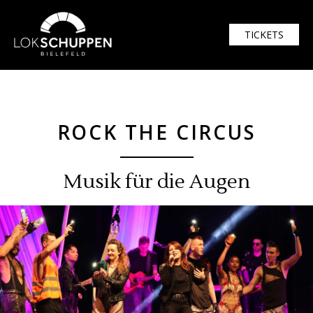
$width = 1920; $height = 1080
TICKETS
ROCK THE CIRCUS
Musik für die Augen