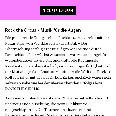
TICKETS KAUFEN
Rock the Circus – Musik für die Augen
Die pulsierende Energie eines Rockkonzerts vereint mit der
Faszination von Weltklasse Zirkusartistik – Der
Überraschungserfolg erneut auf großer Tournee durch
Deutschland Hier wächst zusammen, was zusammengehört
– atemberaubende Artistik und kraftvolle Rockmusik.
Kreativität, Risikobereitschaft, virtuose Fingerfertigkeit und
der Mut zur großen Emotion verbinden die Welt des Rock ’n‘
Roll seit jeher mit der des Zirkus.
Zirkus und Rock waren sich
selten so nahe wie bei der überraschenden Erfolgsshow
ROCK THE CIRCUS.
Aus einer simplen Idee entstand 2018 eine mitreißende und
überzeugende Mischung, die beim Publikum voll
eingeschlagen ist. Die Tournee-Produzenten und -
Veranstalter von Reset Production aus Gera lieben Zirkus