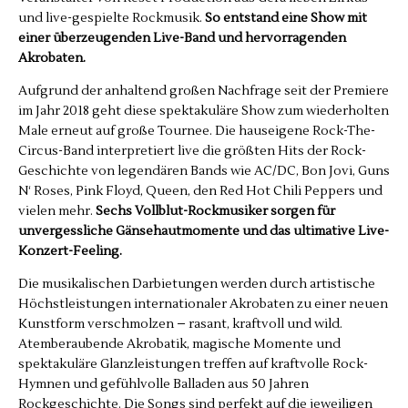
und live-gespielte Rockmusik.
So entstand eine Show mit
einer überzeugenden Live-Band und hervorragenden
Akrobaten.
Aufgrund der anhaltend großen Nachfrage seit der Premiere
im Jahr 2018 geht diese spektakuläre Show zum wiederholten
Male erneut auf große Tournee. Die hauseigene Rock-The-
Circus-Band interpretiert live die größten Hits der Rock-
Geschichte von legendären Bands wie AC/DC, Bon Jovi, Guns
N‘ Roses, Pink Floyd, Queen, den Red Hot Chili Peppers und
vielen mehr.
Sechs Vollblut-Rockmusiker sorgen für
unvergessliche Gänsehautmomente und das ultimative Live-
Konzert-Feeling.
Die musikalischen Darbietungen werden durch artistische
Höchstleistungen internationaler Akrobaten zu einer neuen
Kunstform verschmolzen – rasant, kraftvoll und wild.
Atemberaubende Akrobatik, magische Momente und
spektakuläre Glanzleistungen treffen auf kraftvolle Rock-
Hymnen und gefühlvolle Balladen aus 50 Jahren
Rockgeschichte. Die Songs sind perfekt auf die jeweiligen