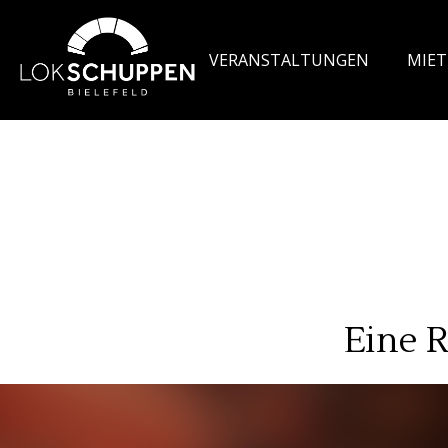
$width = 1920; $height = 1080
VERANSTALTUNGEN
MIE
Eine R