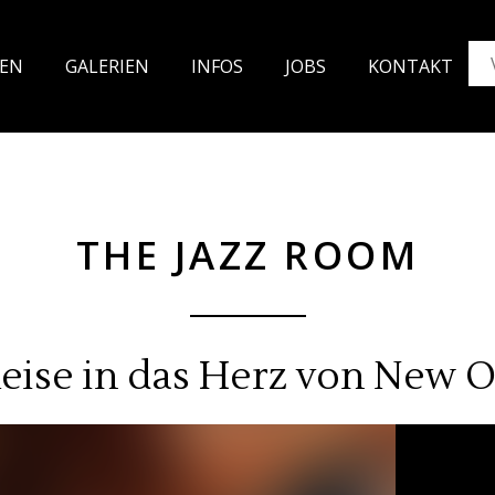
TEN
GALE
RIEN
INFOS
JO
BS
KON
TAKT
THE JAZZ ROOM
eise in das Herz von New 