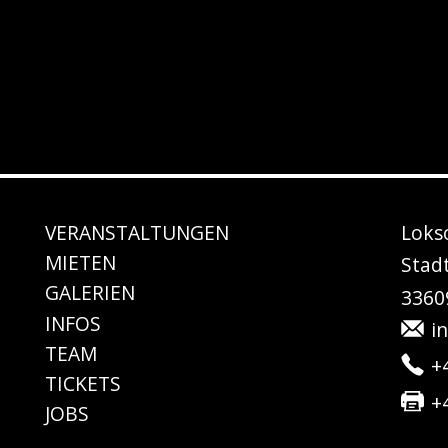
VERANSTALTUNGEN
Loks
MIE
TEN
Stad
GALE
RIEN
33609
IN
FOS
i
TEAM
+
TICKETS
+
JO
BS