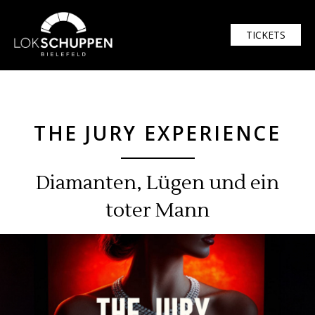
$width = 1920; $height = 1080
TICKETS
THE JURY EXPERIENCE
Diamanten, Lügen und ein
toter Mann