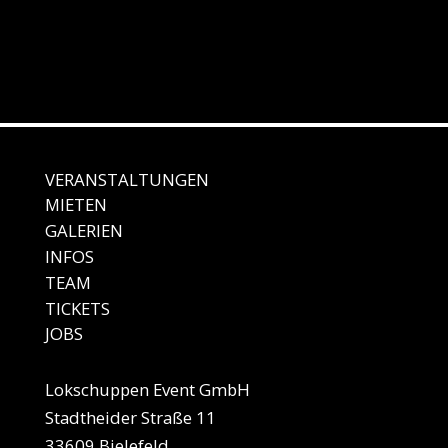
VERANSTALTUNGEN
MIE
TEN
GALE
RIEN
IN
FOS
TEAM
TICKETS
JO
BS
Lokschuppen Event GmbH
Stadtheider Straße 11
33609 Bielefeld