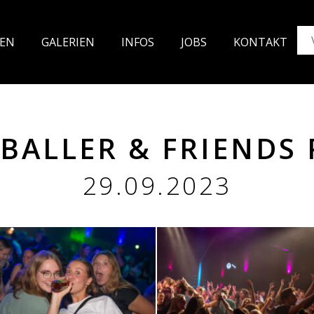
TEN
GALE
RIEN
INFOS
JO
BS
KON
TAKT
BALLER & FRIENDS 
29.09.2023