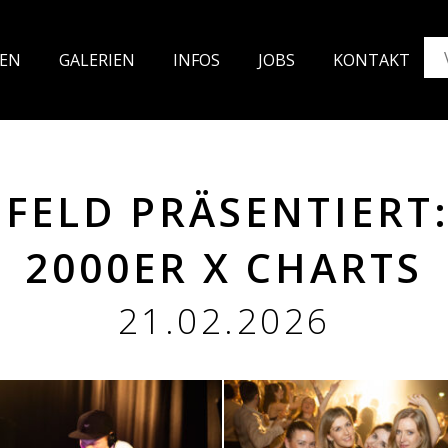
TEN
GALE
RIEN
INFOS
JO
BS
KON
TAKT
FELD PRÄSENTIERT:
2000ER X CHARTS
21.02.2026