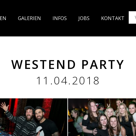
TEN
GALE
RIEN
INFOS
JO
BS
KON
TAKT
WESTEND PARTY
11.04.2018