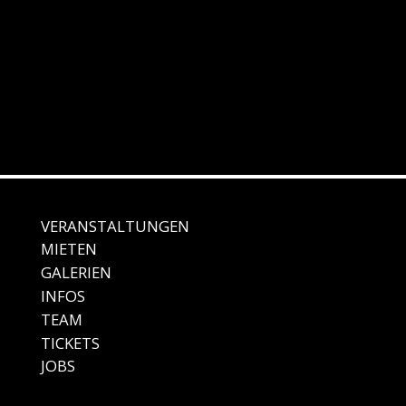
VERANSTALTUNGEN
MIE
TEN
GALE
RIEN
IN
FOS
TEAM
TICKETS
JO
BS